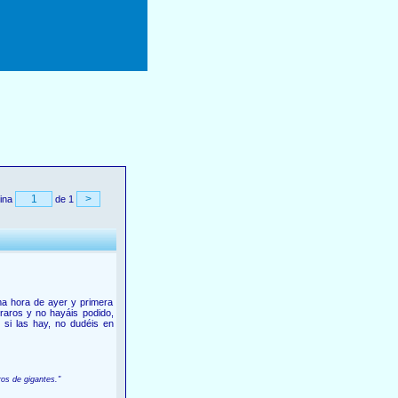
ina
de 1
ima hora de ayer y primera
traros y no hayáis podido,
si las hay, no dudéis en
ros de gigantes."