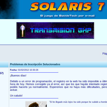
Pág
Problemas de Inscripción Solucionados
Fecha:
01/02/2012 10:30:26
S7)
¡Buenos días!
Debido a un error de programación, el registro en la web ha sido imposible a últ
hora de hoy. Hemos corregido ya el error, así que los que hayáis intentado regis
podéis hacerlo ya normalmente. Esperemos que no haya más dificultades, pero 
avisar.
Un saludo!
"Si he llegado más lejos ha sido porque he subido a homb