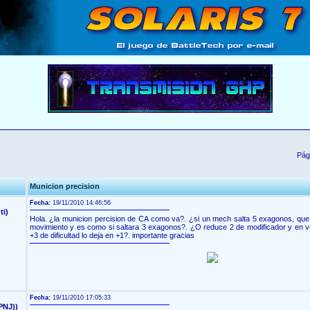
Pág
Municion precision
Fecha:
19/11/2010 14:46:56
ti)
Hola. ¿la municion percision de CA como va?. ¿si un mech salta 5 exagonos, que
movimiento y es como si saltara 3 exagonos?. ¿O reduce 2 de modificador y en v
+3 de dificultad lo deja en +1?. importante gracias
Fecha:
19/11/2010 17:05:33
PNJ))