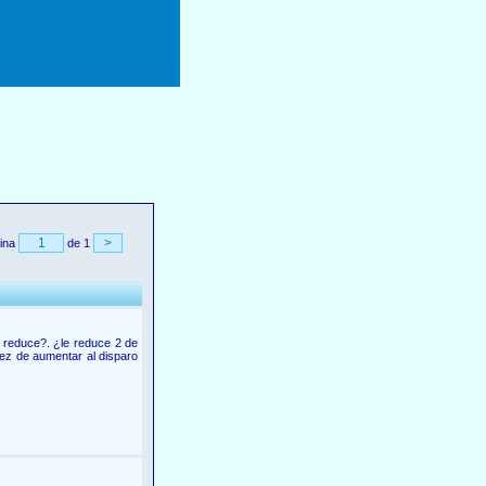
ina
de 1
 reduce?. ¿le reduce 2 de
ez de aumentar al disparo