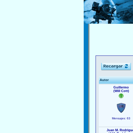
Autor
Guillermo
(Will Cott)
Mensajes: 63
Juan M. Rodrigu