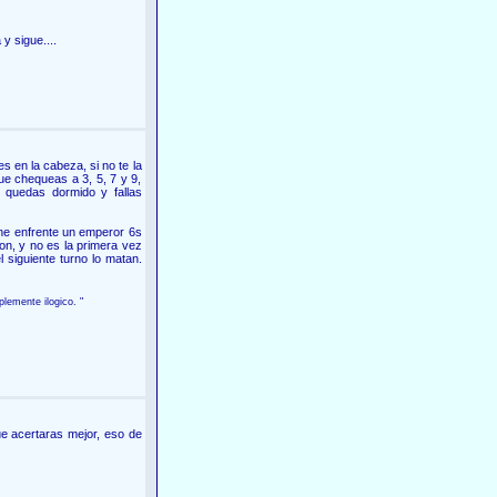
y sigue....
s en la cabeza, si no te la
e chequeas a 3, 5, 7 y 9,
 quedas dormido y fallas
ne enfrente un emperor 6s
ñon, y no es la primera vez
 siguiente turno lo matan.
lemente ilogico. "
e acertaras mejor, eso de