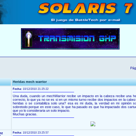
Pág
Heridas mech warrior
Fecha:
10/12/2010 21:25:22
Una duda, cuando un mechWarrior recibe un impacto en la cabeza recibe una he
correcto, lo que ya no se es si en un mismo turno recibe dos impactos en la cabe
heridas o se contabiliza solo una? esa es mi duda, la verdad en mi opinión sol
sobretodo porque en este caso, lo que ha pasado es que ha impactado dos cartu
que yo lo consideraria un solo impacto.
Muchas gracias.
ez
Fecha:
10/12/2010 23:25:57