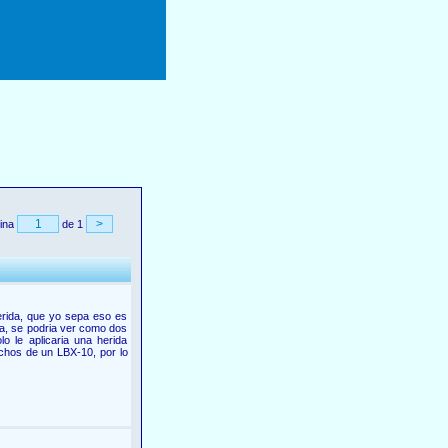
ina
de 1
rida, que yo sepa eso es
za, se podria ver como dos
o le aplicaria una herida
chos de un LBX-10, por lo