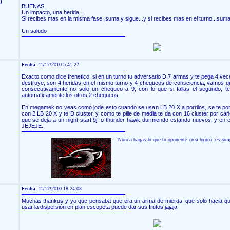
)
BUENAS.
Un impacto, una herida....
Si recibes mas en la misma fase, suma y sigue...y si recibes mas en el turno...suma 
Un saludo
Fecha:
11/12/2010 5:41:27
Exacto como dice frenetico, si en un turno tu adversario D 7 armas y te pega 4 vece
destruye, son 4 heridas en el mismo turno y 4 chequeos de consciencia, vamos qu
consecutivamente no solo un chequeo a 9, con lo que si fallas el segundo, te
automaticamente los otros 2 chequeos.
En megamek no veas como jode esto cuando se usan LB 20 X a porrilos, se te po
con 2 LB 20 X y te D cluster, y como te pille de media te da con 16 cluster por ca
que se deja a un night start 9j, o thunder hawk durmiendo estando nuevos, y en el
JEJEJE.
"Nunca hagas lo que tu oponente crea logico, es simp
Fecha:
11/12/2010 18:24:08
Muchas thankus y yo que pensaba que era un arma de mierda, que solo hacia qu
usar la dispersión en plan escopeta puede dar sus frutos jajaja