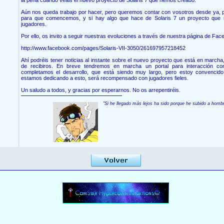
Aún nos queda trabajo por hacer, pero queremos contar con vosotros desde ya, 
para que comencemos, y si hay algo que hace de Solaris 7 un proyecto que 
jugadores.
Por ello, os invito a seguir nuestras evoluciones a través de nuestra página de Fac
http://www.facebook.com/pages/Solaris-VII-3050/261697957218452
Ahí podréis tener noticias al instante sobre el nuevo proyecto que está en marc
de recibiros. En breve tendremos en marcha un portal para interacción co
completamos el desarrollo, que está siendo muy largo, pero estoy convencid
estamos dedicando a esto, será recompensado con jugadores fieles.
Un saludo a todos, y gracias por esperarnos. No os arrepentiréis.
"Si he llegado más lejos ha sido porque he subido a homb