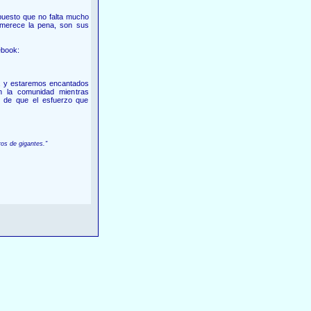
puesto que no falta mucho
merece la pena, son sus
ebook:
ha, y estaremos encantados
n la comunidad mientras
o de que el esfuerzo que
ros de gigantes."