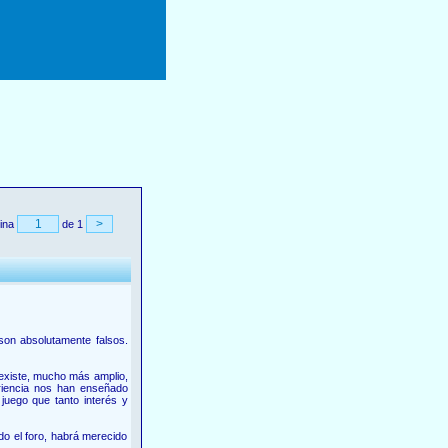
ina
de 1
son absolutamente falsos.
existe, mucho más amplio,
riencia nos han enseñado
juego que tanto interés y
do el foro, habrá merecido