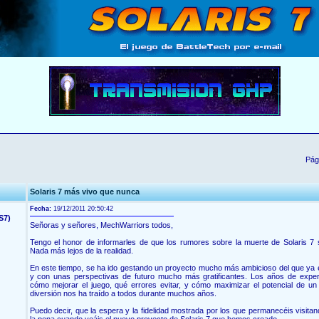
Pág
Solaris 7 más vivo que nunca
Fecha:
19/12/2011 20:50:42
S7)
Señoras y señores, MechWarriors todos,
Tengo el honor de informarles de que los rumores sobre la muerte de Solaris 7 
Nada más lejos de la realidad.
En este tiempo, se ha ido gestando un proyecto mucho más ambicioso del que ya 
y con unas perspectivas de futuro mucho más gratificantes. Los años de expe
cómo mejorar el juego, qué errores evitar, y cómo maximizar el potencial de un 
diversión nos ha traído a todos durante muchos años.
Puedo decir, que la espera y la fidelidad mostrada por los que permanecéis visitan
la pena cuando veáis el nuevo proyecto de Solaris 7 que hemos creado.